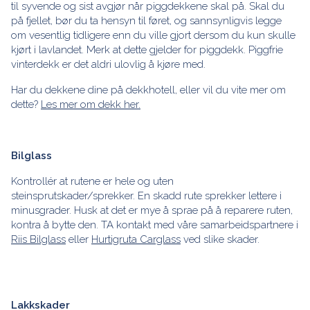
til syvende og sist avgjør når piggdekkene skal på. Skal du
på fjellet, bør du ta hensyn til føret, og sannsynligvis legge
om vesentlig tidligere enn du ville gjort dersom du kun skulle
kjørt i lavlandet. Merk at dette gjelder for piggdekk. Piggfrie
vinterdekk er det aldri ulovlig å kjøre med.
Har du dekkene dine på dekkhotell, eller vil du vite mer om
dette?
Les mer om dekk her.
Bilglass
Kontrollér at rutene er hele og uten
steinsprutskader/sprekker. En skadd rute sprekker lettere i
minusgrader. Husk at det er mye å sprae på å reparere ruten,
kontra å bytte den. TA kontakt med våre samarbeidspartnere i
Riis Bilglass
eller
Hurtigruta Carglass
ved slike skader.
Lakkskader