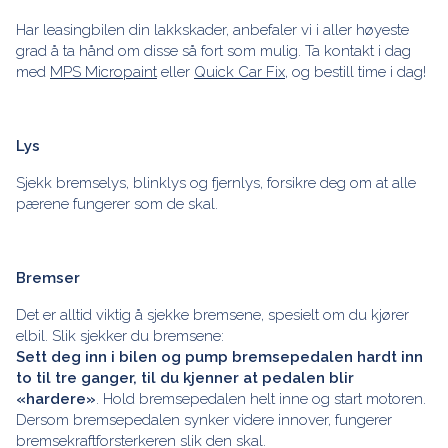
Har leasingbilen din lakkskader, anbefaler vi i aller høyeste
grad å ta hånd om disse så fort som mulig. Ta kontakt i dag
med
MPS Micropaint
eller
Quick Car Fix
, og bestill time i dag!
Lys
Sjekk bremselys, blinklys og fjernlys, forsikre deg om at alle
pærene fungerer som de skal.
Bremser
Det er alltid viktig å sjekke bremsene, spesielt om du kjører
elbil. Slik sjekker du bremsene:
Sett deg inn i bilen og pump bremsepedalen hardt inn
to til tre ganger, til du kjenner at pedalen blir
«hardere»
. Hold bremsepedalen helt inne og start motoren.
Dersom bremsepedalen synker videre innover, fungerer
bremsekraftforsterkeren slik den skal.