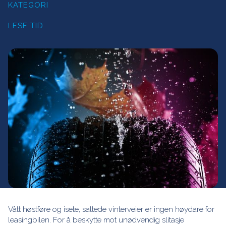
KATEGORI
LESE TID
Vått høstføre og isete, saltede vinterveier er ingen høydare for
leasingbilen. For å beskytte mot unødvendig slitasje