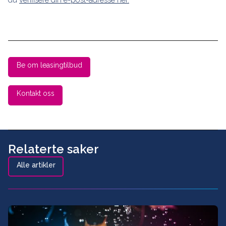
Be om leasingtilbud
Kontakt oss
Relaterte saker
Alle artikler