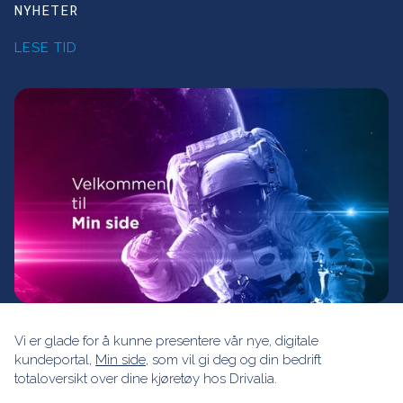
NYHETER
LESE TID
Vi er glade for å kunne presentere vår nye, digitale
kundeportal,
Min side
, som vil gi deg og din bedrift
totaloversikt over dine kjøretøy hos Drivalia.