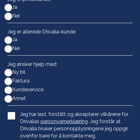
Ja
Nei
Jeg er allerede Drivalia-kunde:
Ja
Nei
Jeg ønsker hjelp med:
Ny bil
Faktura
Kundeservice
Annet
Jeg har lest, forstått og aksepterer vilkårene for
Drivalias
personvernerklæring
. Jeg forstår at
Drivalia bruker personopplysningene jeg oppgir
ovenfor bare for å kontakte meg.