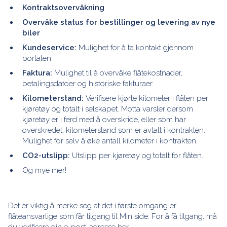
Kontraktsovervåkning
Overvåke status for bestillinger og levering av nye
biler
Kundeservice:
Mulighet for å ta kontakt gjennom
portalen
Faktura:
Mulighet til å overvåke flåtekostnader,
betalingsdatoer og historiske fakturaer.
Kilometerstand:
Verifisere kjørte kilometer i flåten per
kjøretøy og totalt i selskapet. Motta varsler dersom
kjøretøy er i ferd med å overskride, eller som har
overskredet, kilometerstand som er avtalt i kontrakten.
Mulighet for selv å øke antall kilometer i kontrakten.
CO2-utslipp:
Utslipp per kjøretøy og totalt for flåten.
Og mye mer!
Det er viktig å merke seg at det i første omgang er
flåteansvarlige som får tilgang til Min side. For å få tilgang, må
du
verifisere din e-post-adresse her.